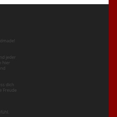
ndmade!
nd jeder
n hier
und
ass dich
ie Freude
fühl.