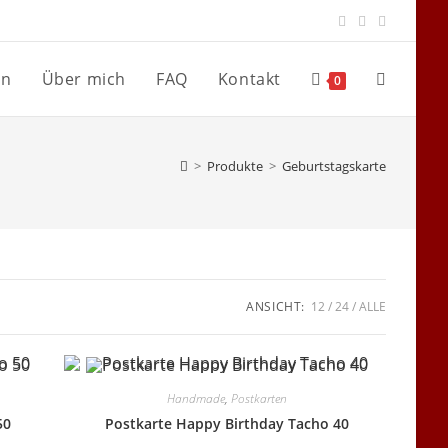
en
Über mich
FAQ
Kontakt
Website-
0
Suche
>
Produkte
>
Geburtstagskarte
umschalte
ANSICHT:
12
24
ALLE
Handmade
,
Postkarten
50
Postkarte Happy Birthday Tacho 40