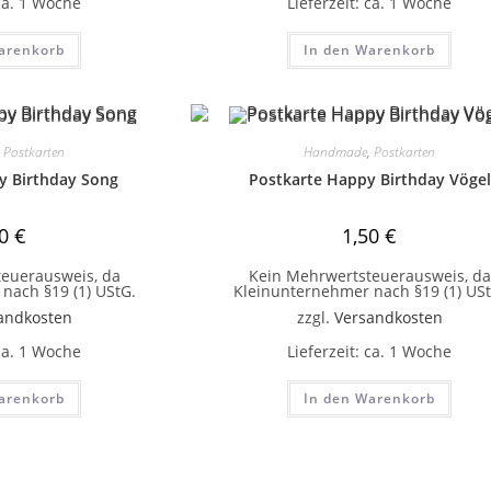
ca. 1 Woche
Lieferzeit:
ca. 1 Woche
arenkorb
In den Warenkorb
,
Postkarten
Handmade
,
Postkarten
y Birthday Song
Postkarte Happy Birthday Vögel
50
€
1,50
€
euerausweis, da
Kein Mehrwertsteuerausweis, da
nach §19 (1) UStG.
Kleinunternehmer nach §19 (1) USt
andkosten
zzgl.
Versandkosten
ca. 1 Woche
Lieferzeit:
ca. 1 Woche
arenkorb
In den Warenkorb