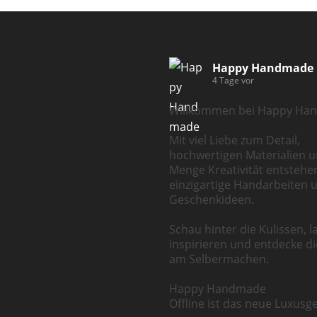
Happy Handmade
4 Tage vor
Willkommen bei Happy Ha
Mit viel Liebe zum Detail,
hochwertigen Materialien u
Menge Kreativität entstehe
einzigartige Handarbeiten 
Geschenkideen.
Schau hinter die Kulissen, l
inspirieren und entdecke d
am Selbermachen.
Happy Handmade
Offline ist das neue Luxusge