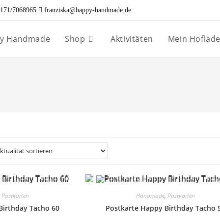
171/7068965
franziska@happy-handmade.de
ppy Handmade
Shop
Aktivitäten
Mein Hoflad
,
Postkarten
Handmade
,
Postkarten
Birthday Tacho 60
Postkarte Happy Birthday Tacho 