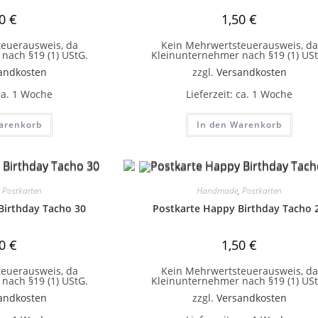
50
€
1,50
€
euerausweis, da
Kein Mehrwertsteuerausweis, da
nach §19 (1) UStG.
Kleinunternehmer nach §19 (1) USt
andkosten
zzgl.
Versandkosten
ca. 1 Woche
Lieferzeit:
ca. 1 Woche
arenkorb
In den Warenkorb
,
Postkarten
Handmade
,
Postkarten
Birthday Tacho 30
Postkarte Happy Birthday Tacho 
50
€
1,50
€
euerausweis, da
Kein Mehrwertsteuerausweis, da
nach §19 (1) UStG.
Kleinunternehmer nach §19 (1) USt
andkosten
zzgl.
Versandkosten