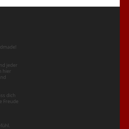
ndmade!
nd jeder
n hier
und
ass dich
ie Freude
fühl.