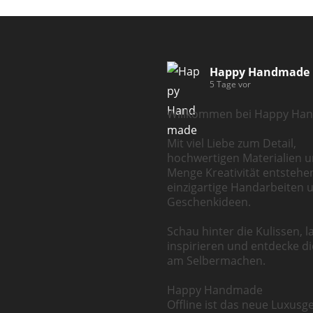
Happy Handmade
5 Tage vor
Willkommen bei Happy Ha
Mit viel Liebe zum Detail,
hochwertigen Materialien u
Menge Kreativität entstehe
einzigartige Handarbeiten 
Geschenkideen.
Schau hinter die Kulissen, l
inspirieren und entdecke d
am Selbermachen.
Happy Handmade
Offline ist das neue Luxusge