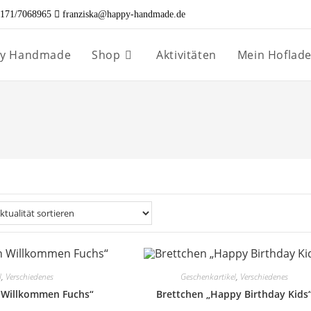
171/7068965
franziska@happy-handmade.de
ppy Handmade
Shop
Aktivitäten
Mein Hoflad
l
,
Verschiedenes
Geschenkartikel
,
Verschiedenes
h Willkommen Fuchs“
Brettchen „Happy Birthday Kids