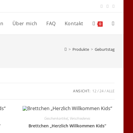
en
Über mich
FAQ
Kontakt
Website-
0
Suche
>
Produkte
>
Geburtstag
umschalte
ANSICHT:
12
24
ALLE
Geschenkartikel
,
Verschiedenes
“
Brettchen „Herzlich Willkommen Kids“