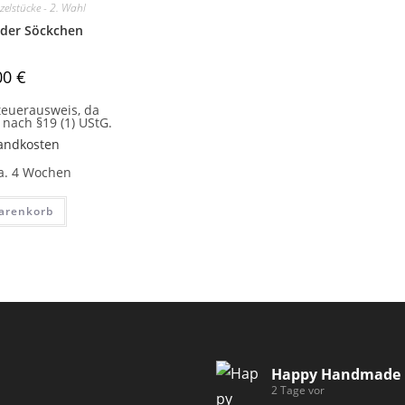
zelstücke - 2. Wahl
der Söckchen
00
€
euerausweis, da
nach §19 (1) UStG.
andkosten
a. 4 Wochen
arenkorb
Happy Handmade
2 Tage vor