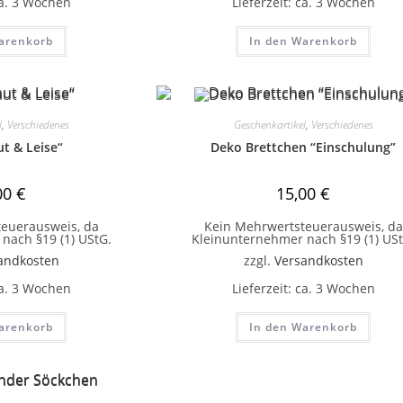
a. 3 Wochen
Lieferzeit:
ca. 3 Wochen
arenkorb
In den Warenkorb
l
,
Verschiedenes
Geschenkartikel
,
Verschiedenes
ut & Leise“
Deko Brettchen “Einschulung”
00
€
15,00
€
euerausweis, da
Kein Mehrwertsteuerausweis, da
nach §19 (1) UStG.
Kleinunternehmer nach §19 (1) USt
andkosten
zzgl.
Versandkosten
a. 3 Wochen
Lieferzeit:
ca. 3 Wochen
arenkorb
In den Warenkorb