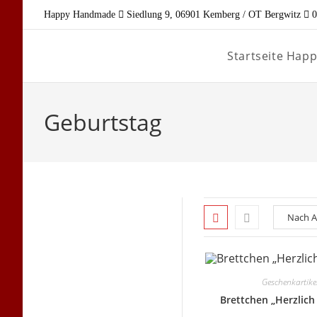
Zum
Happy Handmade
Siedlung 9, 06901 Kemberg / OT Bergwitz
0
Inhalt
springen
Startseite Ha
Geburtstag
Geschenkartike
Brettchen „Herzlic