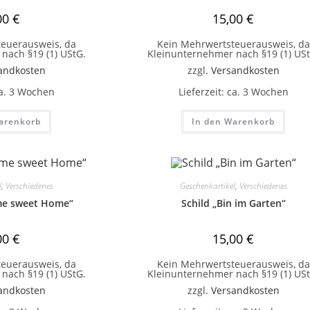
00
€
15,00
€
euerausweis, da
Kein Mehrwertsteuerausweis, da
nach §19 (1) UStG.
Kleinunternehmer nach §19 (1) USt
andkosten
zzgl.
Versandkosten
a. 3 Wochen
Lieferzeit:
ca. 3 Wochen
arenkorb
In den Warenkorb
l
,
Verschiedenes
Geschenkartikel
,
Verschiedenes
me sweet Home“
Schild „Bin im Garten“
00
€
15,00
€
euerausweis, da
Kein Mehrwertsteuerausweis, da
nach §19 (1) UStG.
Kleinunternehmer nach §19 (1) USt
andkosten
zzgl.
Versandkosten