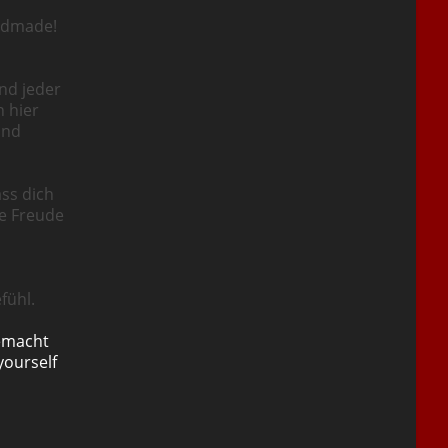
ndmade!
nd jeder
n hier
und
ass dich
ie Freude
fühl.
emacht
yourself