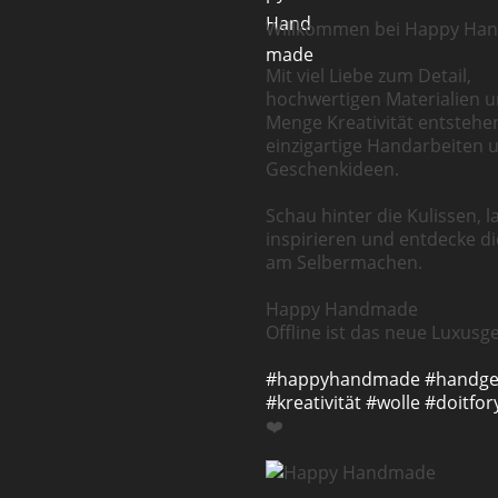
Willkommen bei Happy Ha
Mit viel Liebe zum Detail,
hochwertigen Materialien u
Menge Kreativität entstehe
einzigartige Handarbeiten 
Geschenkideen.
Schau hinter die Kulissen, l
inspirieren und entdecke d
am Selbermachen.
Happy Handmade
Offline ist das neue Luxusge
#happyhandmade
#handg
#kreativität
#wolle
#doitfor
❤️