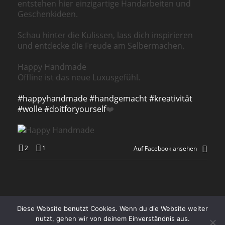
entstehen hier einzigartige Handarbeiten und
Geschenkideen.
Schau hinter die Kulissen, lass dich inspirieren
und entdecke die Freude am Selbermachen.
Happy Handmade
Offline ist das neue Luxusgefühl.
#happyhandmade
#handgemacht
#kreativität
#wolle
#doitforyourself
❤️
2
1
Auf Facebook ansehen
Diese Website benutzt Cookies. Wenn du die Website weiter
Zahlung, Versand und Abholung
Impressum
AGB
nutzt, gehen wir von deinem Einverständnis aus.
Datenschutz
FAQ
Kontakt