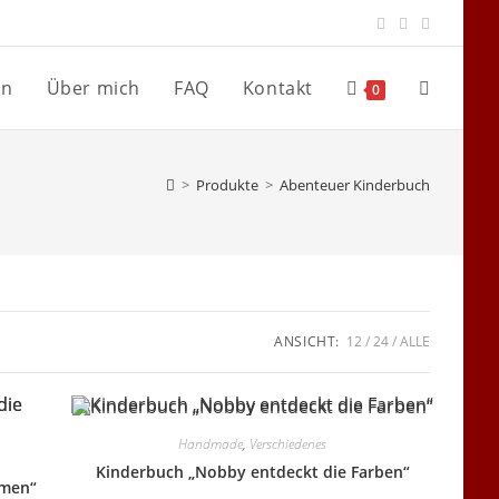
en
Über mich
FAQ
Kontakt
Website-
0
Suche
>
Produkte
>
Abenteuer Kinderbuch
umschalte
ANSICHT:
12
24
ALLE
Handmade
,
Verschiedenes
Kinderbuch „Nobby entdeckt die Farben“
rmen“