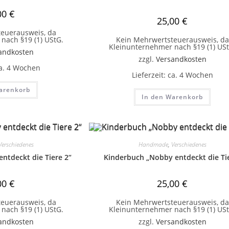
00
€
25,00
€
euerausweis, da
nach §19 (1) UStG.
Kein Mehrwertsteuerausweis, da
Kleinunternehmer nach §19 (1) USt
andkosten
zzgl.
Versandkosten
a. 4 Wochen
Lieferzeit:
ca. 4 Wochen
arenkorb
In den Warenkorb
Verschiedenes
Handmade
,
Verschiedenes
ntdeckt die Tiere 2“
Kinderbuch „Nobby entdeckt die Ti
00
€
25,00
€
euerausweis, da
Kein Mehrwertsteuerausweis, da
nach §19 (1) UStG.
Kleinunternehmer nach §19 (1) USt
andkosten
zzgl.
Versandkosten