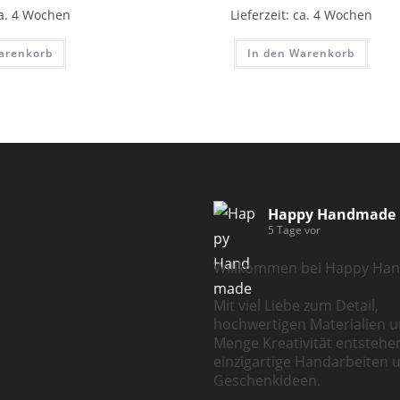
a. 4 Wochen
Lieferzeit:
ca. 4 Wochen
arenkorb
In den Warenkorb
Happy Handmade
5 Tage vor
Willkommen bei Happy Ha
Mit viel Liebe zum Detail,
hochwertigen Materialien u
Menge Kreativität entstehe
einzigartige Handarbeiten 
Geschenkideen.