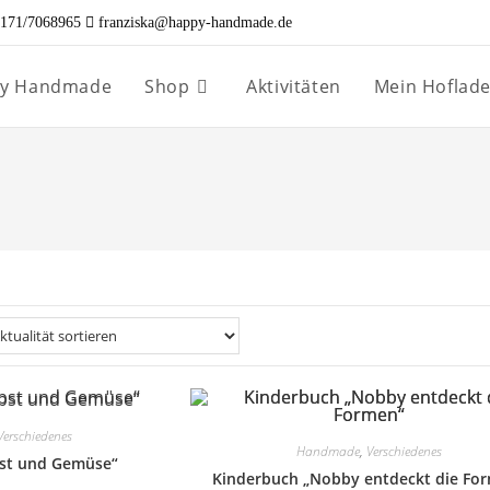
171/7068965
franziska@happy-handmade.de
ppy Handmade
Shop
Aktivitäten
Mein Hoflad
Verschiedenes
Handmade
,
Verschiedenes
st und Gemüse“
Kinderbuch „Nobby entdeckt die Fo