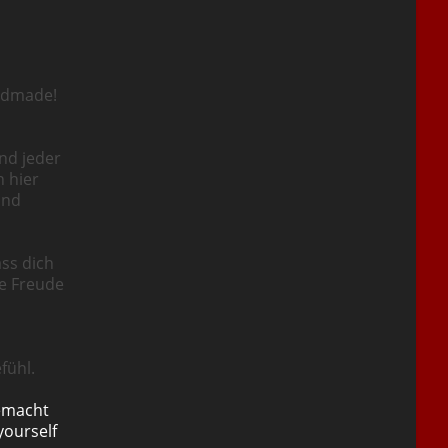
ndmade!
nd jeder
n hier
und
ass dich
ie Freude
fühl.
emacht
yourself