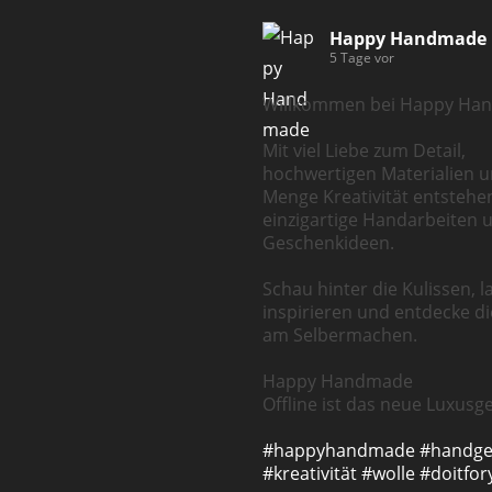
Happy Handmade
5 Tage vor
Willkommen bei Happy Ha
Mit viel Liebe zum Detail,
hochwertigen Materialien u
Menge Kreativität entstehe
einzigartige Handarbeiten 
Geschenkideen.
Schau hinter die Kulissen, l
inspirieren und entdecke d
am Selbermachen.
Happy Handmade
Offline ist das neue Luxusge
#happyhandmade
#handg
#kreativität
#wolle
#doitfor