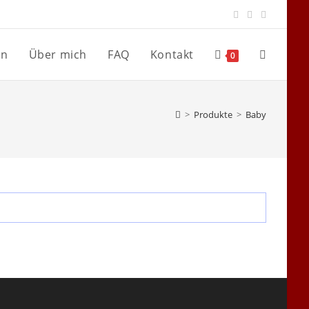
en
Über mich
FAQ
Kontakt
Website-
0
Suche
>
Produkte
>
Baby
umschalte