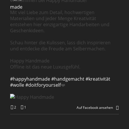
Willkommen bei Happy Handmade!
Mit viel Liebe zum Detail, hochwertigen
Materialien und jeder Menge Kreativität
entstehen hier einzigartige Handarbeiten und
Geschenkideen.
Schau hinter die Kulissen, lass dich inspirieren
und entdecke die Freude am Selbermachen.
Happy Handmade
Offline ist das neue Luxusgefühl.
#happyhandmade
#handgemacht
#kreativität
#wolle
#doitforyourself
❤️
2
1
Auf Facebook ansehen