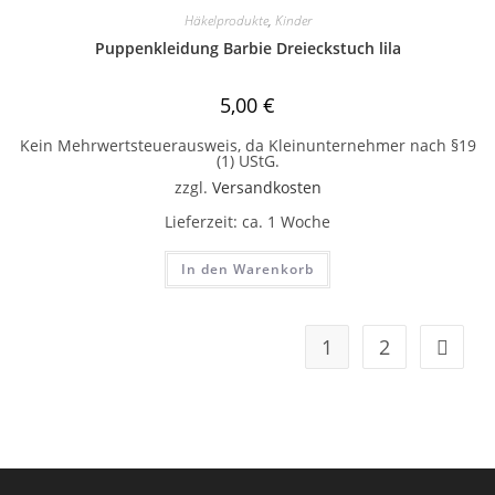
Häkelprodukte
,
Kinder
Puppenkleidung Barbie Dreieckstuch lila
5,00
€
Kein Mehrwertsteuerausweis, da Kleinunternehmer nach §19
(1) UStG.
zzgl.
Versandkosten
Lieferzeit:
ca. 1 Woche
In den Warenkorb
1
2