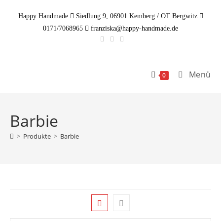
Zum
Happy Handmade
Siedlung 9, 06901 Kemberg / OT Bergwitz
Inhalt
0171/7068965
franziska@happy-handmade.de
springen
Menü
0
Barbie
>
Produkte
>
Barbie