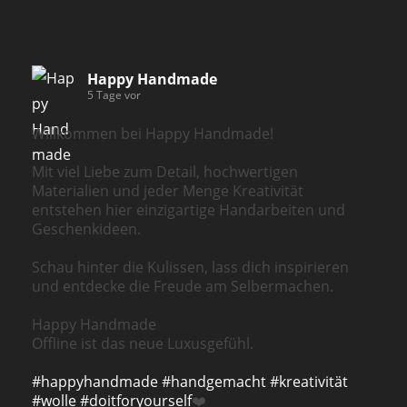
Happy Handmade
5 Tage vor
Willkommen bei Happy Handmade!
Mit viel Liebe zum Detail, hochwertigen
Materialien und jeder Menge Kreativität
entstehen hier einzigartige Handarbeiten und
Geschenkideen.
Schau hinter die Kulissen, lass dich inspirieren
und entdecke die Freude am Selbermachen.
Happy Handmade
Offline ist das neue Luxusgefühl.
#happyhandmade
#handgemacht
#kreativität
#wolle
#doitforyourself
❤️