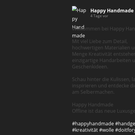
Happy Handmade
4 Tage vor
Willkommen bei Happy Ha
Mit viel Liebe zum Detail,
hochwertigen Materialien u
Menge Kreativität entstehe
einzigartige Handarbeiten 
Geschenkideen.
Schau hinter die Kulissen, l
inspirieren und entdecke d
am Selbermachen.
Happy Handmade
Offline ist das neue Luxusge
#happyhandmade
#handg
#kreativität
#wolle
#doitfor