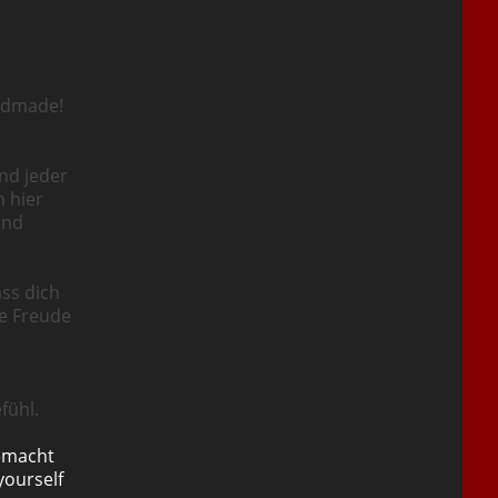
ndmade!
nd jeder
n hier
und
ass dich
ie Freude
fühl.
emacht
yourself