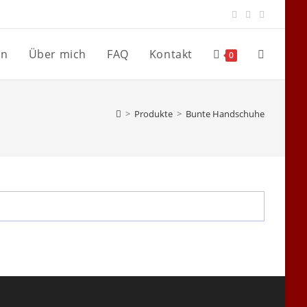
en
Über mich
FAQ
Kontakt
Website-
0
Suche
>
Produkte
>
Bunte Handschuhe
umschalte