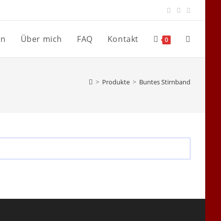
en
Über mich
FAQ
Kontakt
Website-
0
Suche
>
Produkte
>
Buntes Stirnband
umschalte