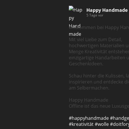
Happy Handmade
5 Tage vor
Willkommen bei Happy Ha
Mit viel Liebe zum Detail,
hochwertigen Materialien u
Menge Kreativität entstehe
einzigartige Handarbeiten 
Geschenkideen.
Schau hinter die Kulissen, l
inspirieren und entdecke d
am Selbermachen.
Happy Handmade
Offline ist das neue Luxusge
#happyhandmade
#handg
#kreativität
#wolle
#doitfor