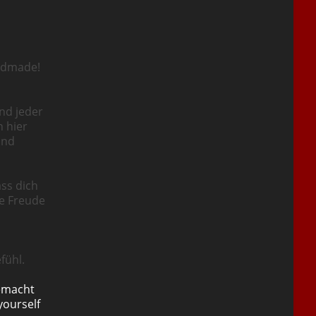
ndmade!
nd jeder
n hier
und
ass dich
ie Freude
fühl.
emacht
yourself