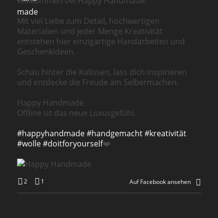
Willkommen bei Happy Handmade!
Mit viel Liebe zum Detail, hochwertigen
Materialien und jeder Menge Kreativität
entstehen hier einzigartige Handarbeiten und
Geschenkideen.
Schau hinter die Kulissen, lass dich inspirieren
und entdecke die Freude am Selbermachen.
Happy Handmade
Offline ist das neue Luxusgefühl.
#happyhandmade
#handgemacht
#kreativität
#wolle
#doitforyourself
❤️
2
1
Auf Facebook ansehen