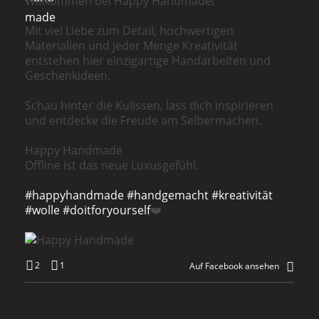
Willkommen bei Happy Handmade!
Mit viel Liebe zum Detail, hochwertigen
Materialien und jeder Menge Kreativität
entstehen hier einzigartige Handarbeiten und
Geschenkideen.
Schau hinter die Kulissen, lass dich inspirieren
und entdecke die Freude am Selbermachen.
Happy Handmade
Offline ist das neue Luxusgefühl.
#happyhandmade
#handgemacht
#kreativität
#wolle
#doitforyourself
❤️
2
1
Auf Facebook ansehen