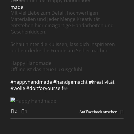
Willkommen bei Happy Handmade!
Mit viel Liebe zum Detail, hochwertigen
Materialien und jeder Menge Kreativität
entstehen hier einzigartige Handarbeiten und
Geschenkideen.
Schau hinter die Kulissen, lass dich inspirieren
und entdecke die Freude am Selbermachen.
Happy Handmade
Offline ist das neue Luxusgefühl.
#happyhandmade
#handgemacht
#kreativität
#wolle
#doitforyourself
❤️
2
1
Auf Facebook ansehen