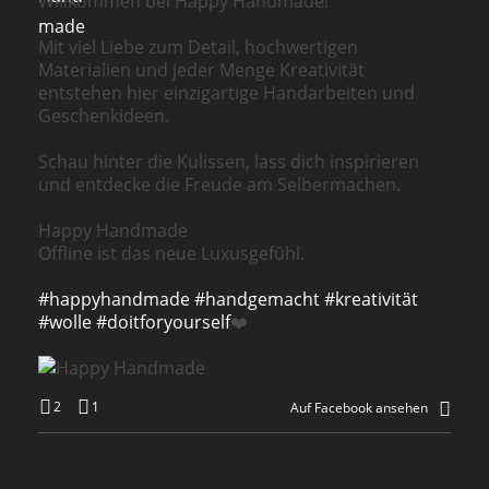
Willkommen bei Happy Handmade!
Mit viel Liebe zum Detail, hochwertigen
Materialien und jeder Menge Kreativität
entstehen hier einzigartige Handarbeiten und
Geschenkideen.
Schau hinter die Kulissen, lass dich inspirieren
und entdecke die Freude am Selbermachen.
Happy Handmade
Offline ist das neue Luxusgefühl.
#happyhandmade
#handgemacht
#kreativität
#wolle
#doitforyourself
❤️
2
1
Auf Facebook ansehen