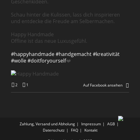
Geschenkideen.
Schau hinter die Kulissen, lass dich inspirieren
und entdecke die Freude am Selbermachen.
Happy Handmade
Offline ist das neue Luxusgefühl.
#happyhandmade
#handgemacht
#kreativität
#wolle
#doitforyourself
❤️
2
1
Auf Facebook ansehen
Zahlung, Versand und Abholung
Impressum
AGB
Datenschutz
FAQ
Kontakt