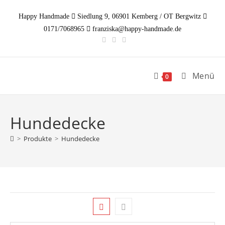
Zum
Happy Handmade
Siedlung 9, 06901 Kemberg / OT Bergwitz
Inhalt
0171/7068965
franziska@happy-handmade.de
springen
Menü
0
Hundedecke
>
Produkte
>
Hundedecke