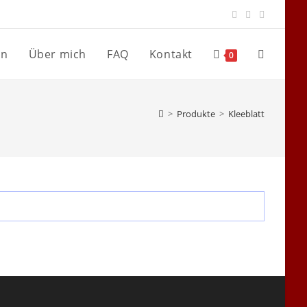
en
Über mich
FAQ
Kontakt
Website-
0
Suche
>
Produkte
>
Kleeblatt
umschalte