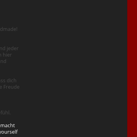
ndmade!
nd jeder
n hier
und
ass dich
ie Freude
fühl.
emacht
yourself