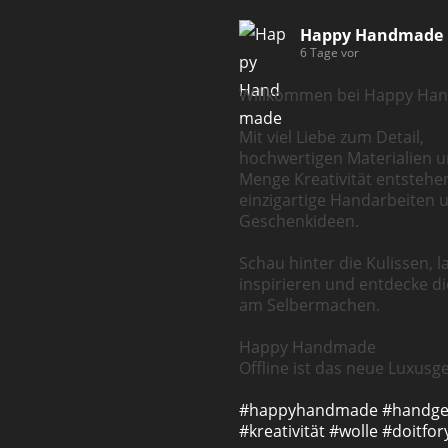
Happy Handmade
6 Tage vor
Willkommen bei Happy Ha
Mit viel Liebe zum Detail,
hochwertigen Materialien u
Menge Kreativität entstehe
einzigartige Handarbeiten 
Geschenkideen.
Schau hinter die Kulissen, l
inspirieren und entdecke d
am Selbermachen.
Happy Handmade
Offline ist das neue Luxusge
#happyhandmade
#handg
#kreativität
#wolle
#doitfor