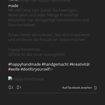
Willkommen bei Happy Handmade!
Mit viel Liebe zum Detail, hochwertigen
Materialien und jeder Menge Kreativität
entstehen hier einzigartige Handarbeiten und
Geschenkideen.
Schau hinter die Kulissen, lass dich inspirieren
und entdecke die Freude am Selbermachen.
Happy Handmade
Offline ist das neue Luxusgefühl.
#happyhandmade
#handgemacht
#kreativität
#wolle
#doitforyourself
❤️
2
1
Auf Facebook ansehen