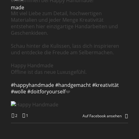
Willkommen bei Happy Handmade!
Mit viel Liebe zum Detail, hochwertigen
Materialien und jeder Menge Kreativität
entstehen hier einzigartige Handarbeiten und
Geschenkideen.
Schau hinter die Kulissen, lass dich inspirieren
und entdecke die Freude am Selbermachen.
Happy Handmade
Offline ist das neue Luxusgefühl.
#happyhandmade
#handgemacht
#kreativität
#wolle
#doitforyourself
❤️
2
1
Auf Facebook ansehen