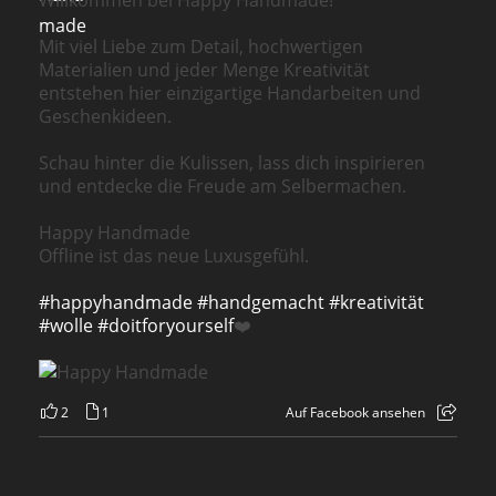
Willkommen bei Happy Handmade!
Mit viel Liebe zum Detail, hochwertigen
Materialien und jeder Menge Kreativität
entstehen hier einzigartige Handarbeiten und
Geschenkideen.
Schau hinter die Kulissen, lass dich inspirieren
und entdecke die Freude am Selbermachen.
Happy Handmade
Offline ist das neue Luxusgefühl.
#happyhandmade
#handgemacht
#kreativität
#wolle
#doitforyourself
❤️
2
1
Auf Facebook ansehen