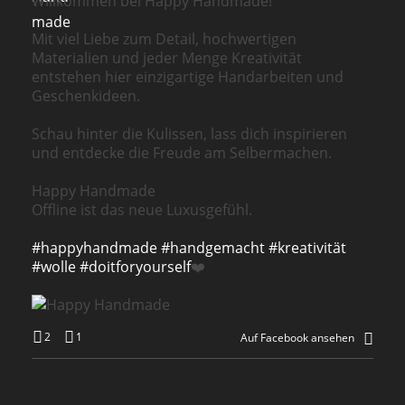
Willkommen bei Happy Handmade!
Mit viel Liebe zum Detail, hochwertigen
Materialien und jeder Menge Kreativität
entstehen hier einzigartige Handarbeiten und
Geschenkideen.
Schau hinter die Kulissen, lass dich inspirieren
und entdecke die Freude am Selbermachen.
Happy Handmade
Offline ist das neue Luxusgefühl.
#happyhandmade
#handgemacht
#kreativität
#wolle
#doitforyourself
❤️
2
1
Auf Facebook ansehen