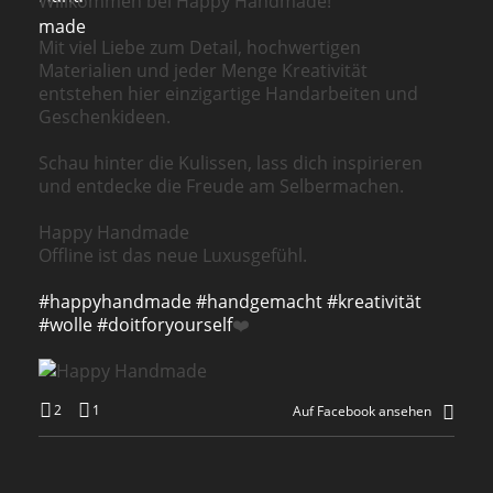
Willkommen bei Happy Handmade!
Mit viel Liebe zum Detail, hochwertigen
Materialien und jeder Menge Kreativität
entstehen hier einzigartige Handarbeiten und
Geschenkideen.
Schau hinter die Kulissen, lass dich inspirieren
und entdecke die Freude am Selbermachen.
Happy Handmade
Offline ist das neue Luxusgefühl.
#happyhandmade
#handgemacht
#kreativität
#wolle
#doitforyourself
❤️
2
1
Auf Facebook ansehen