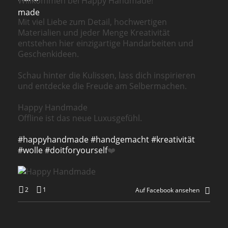
Willkommen bei Happy Handmade!
Mit viel Liebe zum Detail, hochwertigen
Materialien und jeder Menge Kreativität
entstehen hier einzigartige Handarbeiten und
Geschenkideen.
Schau hinter die Kulissen, lass dich inspirieren
und entdecke die Freude am Selbermachen.
Happy Handmade
Offline ist das neue Luxusgefühl.
#happyhandmade
#handgemacht
#kreativität
#wolle
#doitforyourself
❤️
2
1
Auf Facebook ansehen