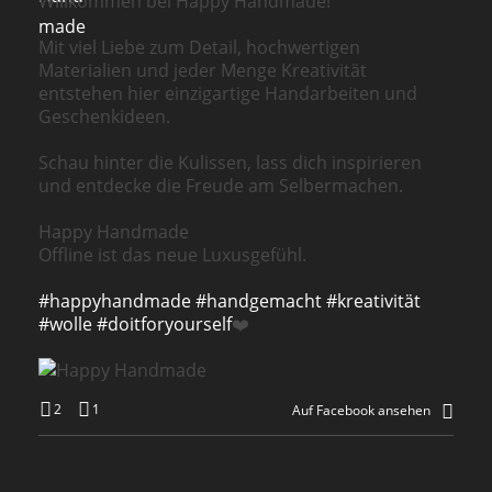
Willkommen bei Happy Handmade!
Mit viel Liebe zum Detail, hochwertigen
Materialien und jeder Menge Kreativität
entstehen hier einzigartige Handarbeiten und
Geschenkideen.
Schau hinter die Kulissen, lass dich inspirieren
und entdecke die Freude am Selbermachen.
Happy Handmade
Offline ist das neue Luxusgefühl.
#happyhandmade
#handgemacht
#kreativität
#wolle
#doitforyourself
❤️
2
1
Auf Facebook ansehen