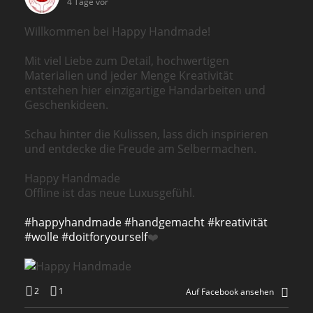
4 Tage vor
Willkommen bei Happy Handmade!
Mit viel Liebe zum Detail, hochwertigen
Materialien und jeder Menge Kreativität
entstehen hier einzigartige Handarbeiten und
Geschenkideen.
Schau hinter die Kulissen, lass dich inspirieren
und entdecke die Freude am Selbermachen.
Happy Handmade
Offline ist das neue Luxusgefühl.
#happyhandmade
#handgemacht
#kreativität
#wolle
#doitforyourself
❤️
2
1
Auf Facebook ansehen