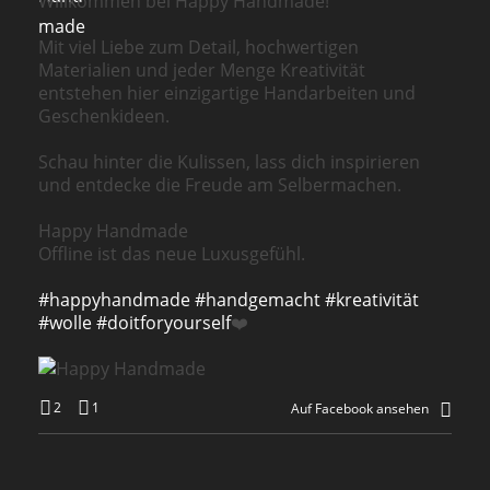
Willkommen bei Happy Handmade!
Mit viel Liebe zum Detail, hochwertigen
Materialien und jeder Menge Kreativität
entstehen hier einzigartige Handarbeiten und
Geschenkideen.
Schau hinter die Kulissen, lass dich inspirieren
und entdecke die Freude am Selbermachen.
Happy Handmade
Offline ist das neue Luxusgefühl.
#happyhandmade
#handgemacht
#kreativität
#wolle
#doitforyourself
❤️
2
1
Auf Facebook ansehen