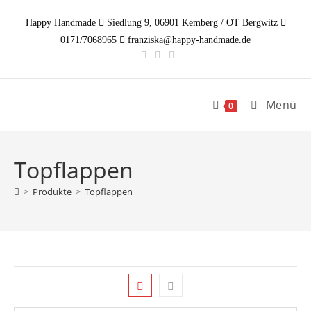
Zum
Happy Handmade
Siedlung 9, 06901 Kemberg / OT Bergwitz
Inhalt
0171/7068965
franziska@happy-handmade.de
springen
Menü
0
Topflappen
>
Produkte
>
Topflappen