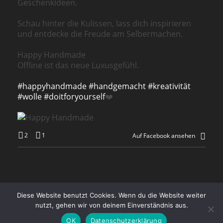
Geschenkideen.
Schau hinter die Kulissen, lass dich inspirieren
und entdecke die Freude am Selbermachen.
Happy Handmade
Offline ist das neue Luxusgefühl.
#happyhandmade
#handgemacht
#kreativität
#wolle
#doitforyourself
❤️
2
1
Auf Facebook ansehen
Diese Website benutzt Cookies. Wenn du die Website weiter
Zahlung, Versand und Abholung
Impressum
AGB
nutzt, gehen wir von deinem Einverständnis aus.
Datenschutz
FAQ
Kontakt
OK
Datenschutzerklärung