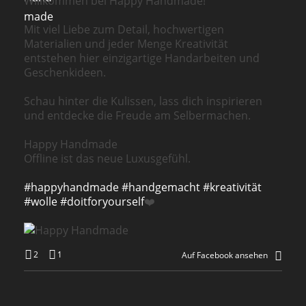
Willkommen bei Happy Handmade!
Mit viel Liebe zum Detail, hochwertigen
Materialien und jeder Menge Kreativität
entstehen hier einzigartige Handarbeiten und
Geschenkideen.
Schau hinter die Kulissen, lass dich inspirieren
und entdecke die Freude am Selbermachen.
Happy Handmade
Offline ist das neue Luxusgefühl.
#happyhandmade
#handgemacht
#kreativität
#wolle
#doitforyourself
❤️
2
1
Auf Facebook ansehen