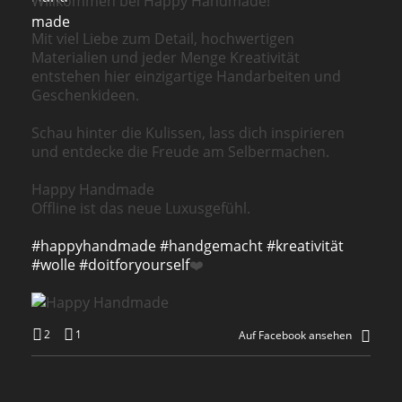
Willkommen bei Happy Handmade!
Mit viel Liebe zum Detail, hochwertigen
Materialien und jeder Menge Kreativität
entstehen hier einzigartige Handarbeiten und
Geschenkideen.
Schau hinter die Kulissen, lass dich inspirieren
und entdecke die Freude am Selbermachen.
Happy Handmade
Offline ist das neue Luxusgefühl.
#happyhandmade
#handgemacht
#kreativität
#wolle
#doitforyourself
❤️
2
1
Auf Facebook ansehen