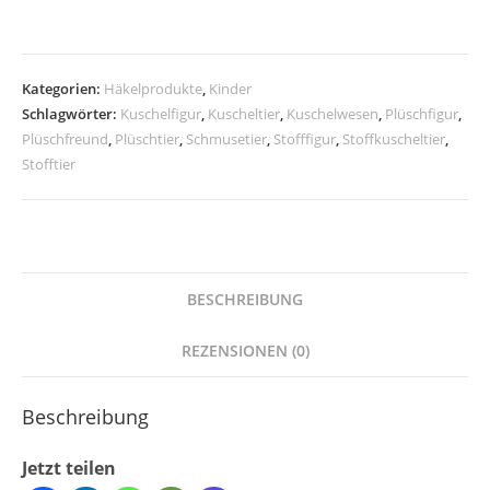
Menge
Kategorien:
Häkelprodukte
,
Kinder
Schlagwörter:
Kuschelfigur
,
Kuscheltier
,
Kuschelwesen
,
Plüschfigur
,
Plüschfreund
,
Plüschtier
,
Schmusetier
,
Stofffigur
,
Stoffkuscheltier
,
Stofftier
BESCHREIBUNG
REZENSIONEN (0)
Beschreibung
Jetzt teilen