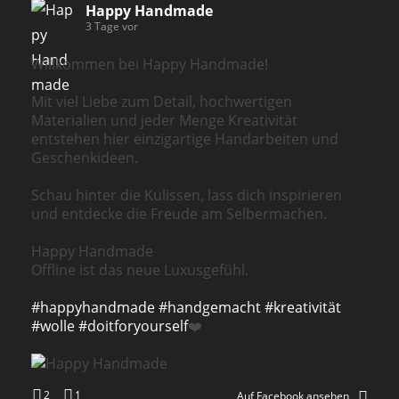
Happy Handmade
3 Tage vor
Willkommen bei Happy Handmade!
Mit viel Liebe zum Detail, hochwertigen
Materialien und jeder Menge Kreativität
entstehen hier einzigartige Handarbeiten und
Geschenkideen.
Schau hinter die Kulissen, lass dich inspirieren
und entdecke die Freude am Selbermachen.
Happy Handmade
Offline ist das neue Luxusgefühl.
#happyhandmade
#handgemacht
#kreativität
#wolle
#doitforyourself
❤️
2
1
Auf Facebook ansehen