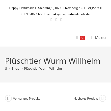
Zum
Happy Handmade
Siedlung 9, 06901 Kemberg / OT Bergwitz
Inhalt
0171/7068965
franziska@happy-handmade.de
springen
Menü
0
Plüschtier Wurm Willhelm
>
Shop
>
Plüschtier Wurm Willhelm
Vorheriges Produkt
Nächstes Produkt