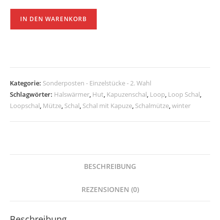
Schalmütze
IN DEN WARENKORB
hellblau
Menge
Kategorie:
Sonderposten - Einzelstücke - 2. Wahl
Schlagwörter:
Halswärmer
,
Hut
,
Kapuzenschal
,
Loop
,
Loop Schal
,
Loopschal
,
Mütze
,
Schal
,
Schal mit Kapuze
,
Schalmütze
,
winter
BESCHREIBUNG
REZENSIONEN (0)
Beschreibung