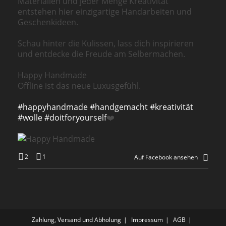
Materialien und jeder Menge Kreativität
entstehen hier einzigartige Handarbeiten und
Geschenkideen.
Schau hinter die Kulissen, lass dich inspirieren
und entdecke die Freude am Selbermachen.
Happy Handmade
Offline ist das neue Luxusgefühl.
#happyhandmade
#handgemacht
#kreativität
#wolle
#doitforyourself
❤️
2
1
Auf Facebook ansehen
Zahlung, Versand und Abholung
Impressum
AGB