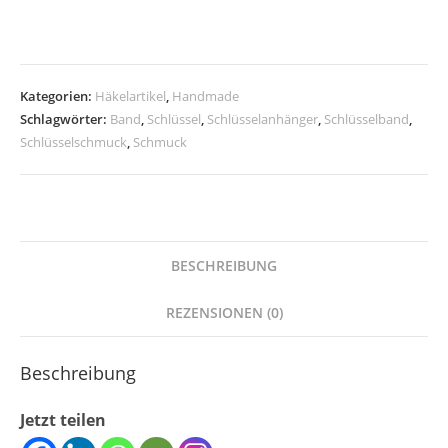
blau
Menge
Kategorien:
Häkelartikel
,
Handmade
Schlagwörter:
Band
,
Schlüssel
,
Schlüsselanhänger
,
Schlüsselband
,
Schlüsselschmuck
,
Schmuck
BESCHREIBUNG
REZENSIONEN (0)
Beschreibung
Jetzt teilen