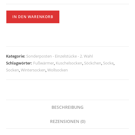
Sofa
IN DEN WARENKORB
Socken
kunterbunt,
Größe
40/41
Menge
Kategorie:
Sonderposten - Einzelstücke - 2. Wahl
Schlagwörter:
Fußwärmer
,
Kuschelsocken
,
Söckchen
,
Socke
,
Socken
,
Wintersocken
,
Wollsocken
BESCHREIBUNG
REZENSIONEN (0)