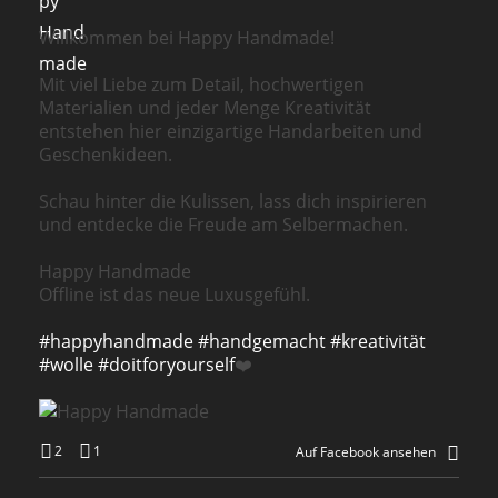
Willkommen bei Happy Handmade!
Mit viel Liebe zum Detail, hochwertigen
Materialien und jeder Menge Kreativität
entstehen hier einzigartige Handarbeiten und
Geschenkideen.
Schau hinter die Kulissen, lass dich inspirieren
und entdecke die Freude am Selbermachen.
Happy Handmade
Offline ist das neue Luxusgefühl.
#happyhandmade
#handgemacht
#kreativität
#wolle
#doitforyourself
❤️
2
1
Auf Facebook ansehen