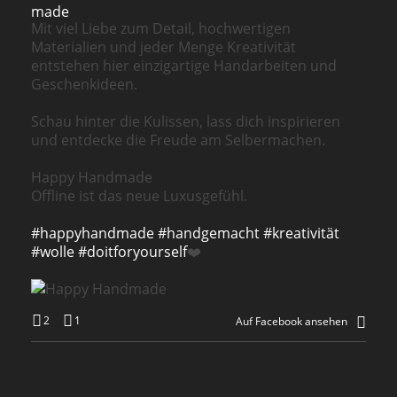
Mit viel Liebe zum Detail, hochwertigen
Materialien und jeder Menge Kreativität
entstehen hier einzigartige Handarbeiten und
Geschenkideen.
Schau hinter die Kulissen, lass dich inspirieren
und entdecke die Freude am Selbermachen.
Happy Handmade
Offline ist das neue Luxusgefühl.
#happyhandmade
#handgemacht
#kreativität
#wolle
#doitforyourself
❤️
2
1
Auf Facebook ansehen