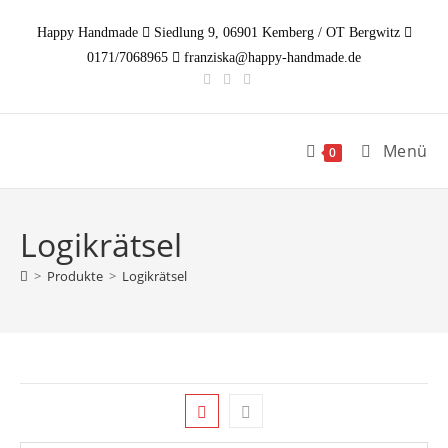
Zum
Happy Handmade
Siedlung 9, 06901 Kemberg / OT Bergwitz
Inhalt
0171/7068965
franziska@happy-handmade.de
springen
Menü
0
Logikrätsel
>
Produkte
>
Logikrätsel