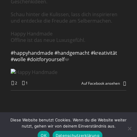
Geschenkideen.
Schau hinter die Kulissen, lass dich inspirieren
und entdecke die Freude am Selbermachen.
Happy Handmade
Offline ist das neue Luxusgefühl.
#happyhandmade
#handgemacht
#kreativität
#wolle
#doitforyourself
❤️
2
1
Auf Facebook ansehen
Diese Website benutzt Cookies. Wenn du die Website weiter
Zahlung, Versand und Abholung
Impressum
AGB
nutzt, gehen wir von deinem Einverständnis aus.
Datenschutz
FAQ
Kontakt
OK
Datenschutzerklärung