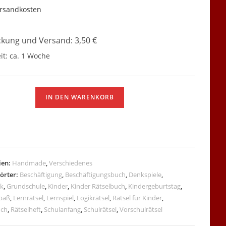
rsandkosten
kung und Versand: 3,50 €
it:
ca. 1 Woche
IN DEN WARENKORB
buch
ien:
Handmade
,
Verschiedenes
örter:
Beschäftigung
,
Beschäftigungsbuch
,
Denkspiele
,
k
,
Grundschule
,
Kinder
,
Kinder Rätselbuch
,
Kindergeburtstag
,
paß
,
Lernrätsel
,
Lernspiel
,
Logikrätsel
,
Rätsel für Kinder
,
uch
,
Rätselheft
,
Schulanfang
,
Schulrätsel
,
Vorschulrätsel