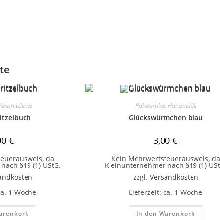
te
Verschiedenes
Häkelartikel
,
Handmade
itzelbuch
Glückswürmchen blau
00
€
3,00
€
euerausweis, da
Kein Mehrwertsteuerausweis, da
nach §19 (1) UStG.
Kleinunternehmer nach §19 (1) USt
andkosten
zzgl.
Versandkosten
ca. 1 Woche
Lieferzeit:
ca. 1 Woche
arenkorb
In den Warenkorb