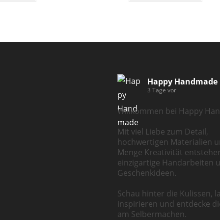
Happy Handmade
3 Tage vor
Willkommen bei Happy Ha
Mit viel Liebe zum Detail,
hochwertigen Materialien u
Menge Kreativität entstehe
einzigartige Handarbeiten 
Geschenkideen.
Schau hinter die Kulissen, l
inspirieren und entdecke d
am Selbermachen.