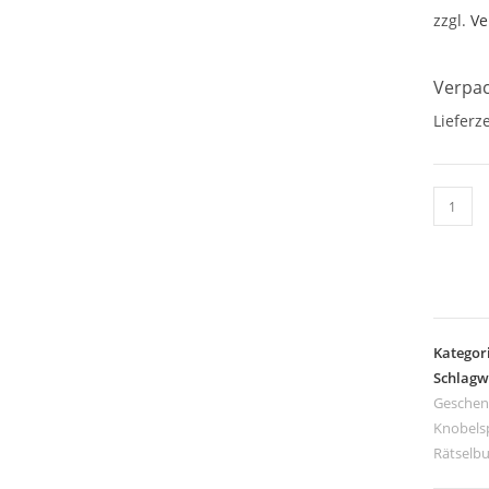
zzgl.
Ve
Verpac
Lieferze
Happy
Knobel
Menge
Kategor
Schlagw
Geschen
Knobels
Rätselb