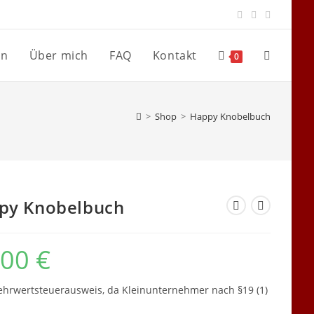
en
Über mich
FAQ
Kontakt
Website-
0
Suche
>
Shop
>
Happy Knobelbuch
umschalte
py Knobelbuch
,00
€
hrwertsteuerausweis, da Kleinunternehmer nach §19 (1)