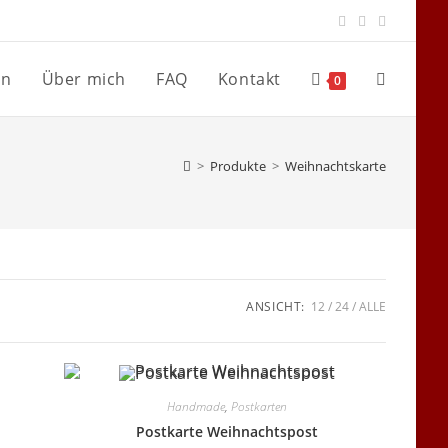
en
Über mich
FAQ
Kontakt
Website-
0
Suche
>
Produkte
>
Weihnachtskarte
umschalte
ANSICHT:
12
24
ALLE
Handmade
,
Postkarten
Postkarte Weihnachtspost