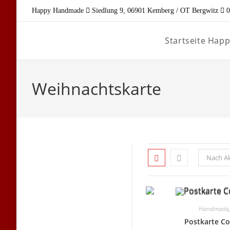
Zum
Happy Handmade
Siedlung 9, 06901 Kemberg / OT Bergwitz
0
Inhalt
springen
Startseite Ha
Weihnachtskarte
Nach Ak
Handmade
Postkarte Co