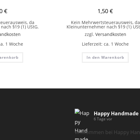
50
€
1,50
€
euerausweis, da
Kein Mehrwertsteuerausweis, da
nach §19 (1) UStG.
Kleinunternehmer nach §19 (1) USt
andkosten
zzgl.
Versandkosten
ca. 1 Woche
Lieferzeit:
ca. 1 Woche
arenkorb
In den Warenkorb
Happy Handmade
6 Tage vor
Willkommen bei Happy Ha