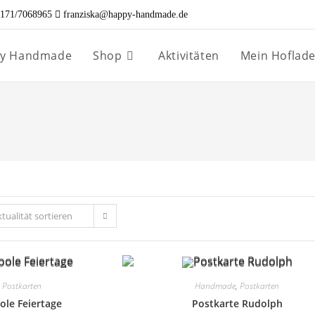
171/7068965
franziska@happy-handmade.de
ppy Handmade
Shop
Aktivitäten
Mein Hoflad
tualität sortieren
,
Postkarten
Handmade
,
Postkarten
ole Feiertage
Postkarte Rudolph