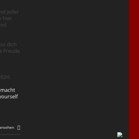
nd jeder
n hier
und
ass dich
ie Freude
fühl.
emacht
yourself
 ansehen