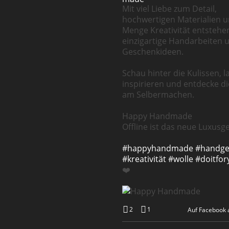
Mit viel Liebe zum Detail,
hochwertigen Materialien u
Menge Kreativität entstehe
einzigartige Handarbeiten 
Geschenkideen.
Schau hinter die Kulissen, l
inspirieren und entdecke d
am Selbermachen.
Happy Handmade
Offline ist das neue Luxusge
#happyhandmade
#handg
#kreativität
#wolle
#doitfor
❤️
2
1
Auf Facebook