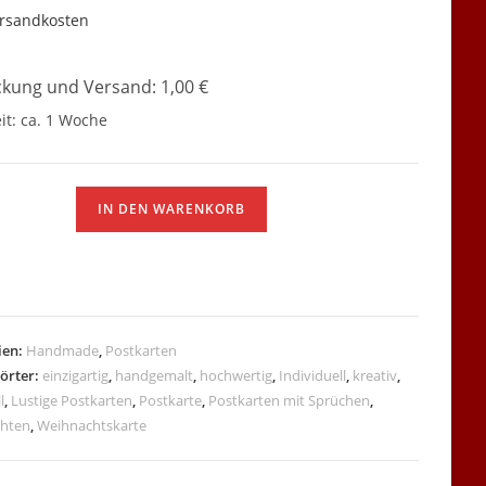
rsandkosten
kung und Versand: 1,00 €
it:
ca. 1 Woche
te
IN DEN WARENKORB
h
ien:
Handmade
,
Postkarten
örter:
einzigartig
,
handgemalt
,
hochwertig
,
Individuell
,
kreativ
,
l
,
Lustige Postkarten
,
Postkarte
,
Postkarten mit Sprüchen
,
hten
,
Weihnachtskarte