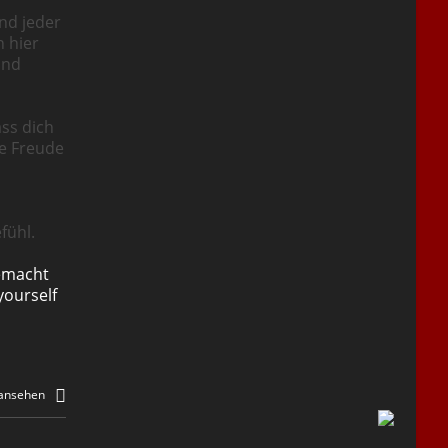
nd jeder
n hier
und
ass dich
ie Freude
fühl.
emacht
yourself
 ansehen