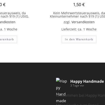
00
€
1,50
€
euerausweis, da
Kein Mehrwertsteuerausweis, da
nach §19 (1) UStG.
Kleinunternehmer nach §19 (1) USt
andkosten
zzgl.
Versandkosten
ca. 1 Woche
Lieferzeit:
ca. 1 Woche
arenkorb
In den Warenkorb
Happy Handmade
3 Tage vor
Willkommen bei Happy Ha