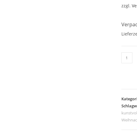
zzgl.
Ve
Verpac
Lieferze
Postkar
Rudolp
Menge
Kategor
Schlagw
kunstvol
Weihnac