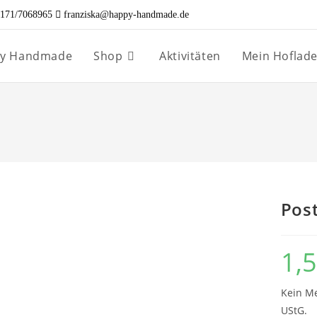
171/7068965
franziska@happy-handmade.de
ppy Handmade
Shop
Aktivitäten
Mein Hoflad
Pos
1,
Kein Me
UStG.