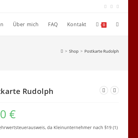
en
Über mich
FAQ
Kontakt
Website-
0
Suche
>
Shop
>
Postkarte Rudolph
umschalte
tkarte Rudolph
50
€
hrwertsteuerausweis, da Kleinunternehmer nach §19 (1)