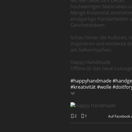
Mit viel Liebe zum Detail,
hochwertigen Materialien u
Menge Kreativität entstehe
einzigartige Handarbeiten 
Geschenkideen.
Schau hinter die Kulissen, l
inspirieren und entdecke d
am Selbermachen.
Happy Handmade
Offline ist das neue Luxusge
#happyhandmade
#handg
#kreativität
#wolle
#doitfor
❤️
2
1
Auf Facebook