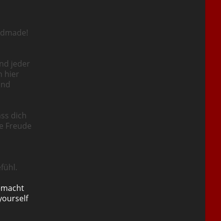
ndmade!
nd jeder
n hier
und
ass dich
ie Freude
fühl.
emacht
yourself