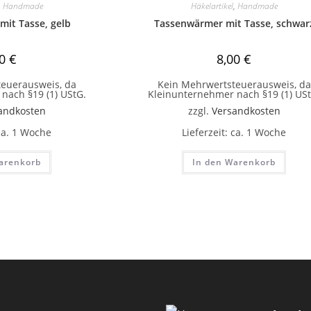
,
Handmade
Häkelartikel
,
Handmade
it Tasse, gelb
Tassenwärmer mit Tasse, schwar
00
€
8,00
€
euerausweis, da
Kein Mehrwertsteuerausweis, da
nach §19 (1) UStG.
Kleinunternehmer nach §19 (1) USt
andkosten
zzgl.
Versandkosten
ca. 1 Woche
Lieferzeit:
ca. 1 Woche
arenkorb
In den Warenkorb