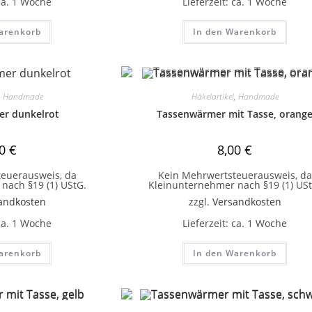
ca. 1 Woche
Lieferzeit:
ca. 1 Woche
arenkorb
In den Warenkorb
,
Handmade
Häkelartikel
,
Handmade
r dunkelrot
Tassenwärmer mit Tasse, orang
00
€
8,00
€
euerausweis, da
Kein Mehrwertsteuerausweis, da
nach §19 (1) UStG.
Kleinunternehmer nach §19 (1) USt
andkosten
zzgl.
Versandkosten
ca. 1 Woche
Lieferzeit:
ca. 1 Woche
arenkorb
In den Warenkorb