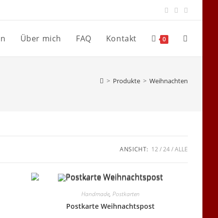
en
Über mich
FAQ
Kontakt
Website-
0
Suche
>
Produkte
>
Weihnachten
umschalte
ANSICHT:
12
24
ALLE
Handmade
,
Postkarten
Postkarte Weihnachtspost