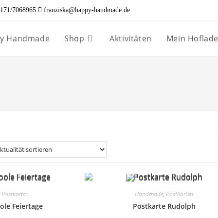
171/7068965
franziska@happy-handmade.de
ppy Handmade
Shop
Aktivitäten
Mein Hoflad
,
Postkarten
Handmade
,
Postkarten
ole Feiertage
Postkarte Rudolph