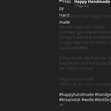
Happy Handmade
5 Tage vor
Willkommen bei Happy Ha
Mit viel Liebe zum Detail,
hochwertigen Materialien u
Menge Kreativität entstehe
einzigartige Handarbeiten 
Geschenkideen.
Schau hinter die Kulissen, l
inspirieren und entdecke d
am Selbermachen.
Happy Handmade
Offline ist das neue Luxusge
#happyhandmade
#handg
#kreativität
#wolle
#doitfor
❤️