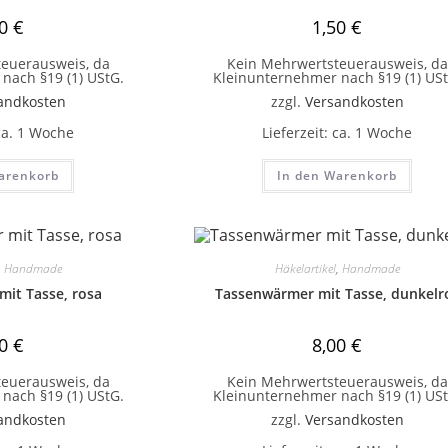
50
€
1,50
€
euerausweis, da
Kein Mehrwertsteuerausweis, da
nach §19 (1) UStG.
Kleinunternehmer nach §19 (1) USt
andkosten
zzgl.
Versandkosten
ca. 1 Woche
Lieferzeit:
ca. 1 Woche
arenkorb
In den Warenkorb
,
Handmade
Häkelartikel
,
Handmade
it Tasse, rosa
Tassenwärmer mit Tasse, dunkelr
00
€
8,00
€
euerausweis, da
Kein Mehrwertsteuerausweis, da
nach §19 (1) UStG.
Kleinunternehmer nach §19 (1) USt
andkosten
zzgl.
Versandkosten