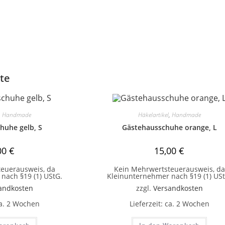
te
,
Handmade
Häkelartikel
,
Handmade
huhe gelb, S
Gästehausschuhe orange, L
00
€
15,00
€
euerausweis, da
Kein Mehrwertsteuerausweis, da
nach §19 (1) UStG.
Kleinunternehmer nach §19 (1) USt
andkosten
zzgl.
Versandkosten
a. 2 Wochen
Lieferzeit:
ca. 2 Wochen