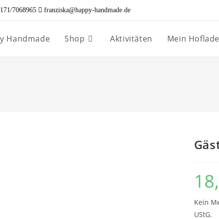
171/7068965
franziska@happy-handmade.de
ppy Handmade
Shop
Aktivitäten
Mein Hoflad
Gäs
18
Kein Me
UStG.