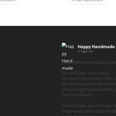
arenkorb
In den Warenkorb
Happy Handmade
4 Tage vor
Willkommen bei Happy Ha
Mit viel Liebe zum Detail,
hochwertigen Materialien u
Menge Kreativität entstehe
einzigartige Handarbeiten 
Geschenkideen.
Schau hinter die Kulissen, l
inspirieren und entdecke d