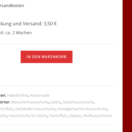
rsandkosten
kung und Versand: 3,50 €
it:
ca. 2 Wochen
ausschuhe
IN DEN WARENKORB
ien:
Häkelartikel
,
Handmade
örter:
Besucherhausschuhe
,
Gäste
,
Gästehausschuhe
,
ntoffeln
,
Gehäkelte Hausschuhe
,
Handgemachte Hausschuhe
,
huhe
,
Hausschuhe für Gäste
,
Pantoffeln
,
Slipper
,
Wollhausschuhe