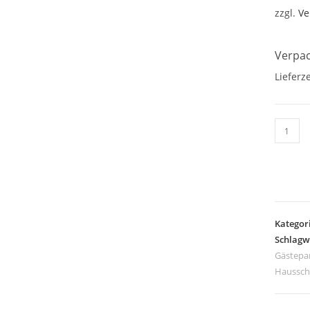
zzgl.
Ve
Verpac
Lieferze
Gästeh
gelb,
M
Menge
Kategor
Schlagw
Gästepa
Haussc