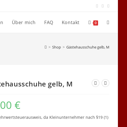
en
Über mich
FAQ
Kontakt
Website-
0
Suche
>
Shop
>
Gästehausschuhe gelb, M
umschalte
tehausschuhe gelb, M
,00
€
hrwertsteuerausweis, da Kleinunternehmer nach §19 (1)