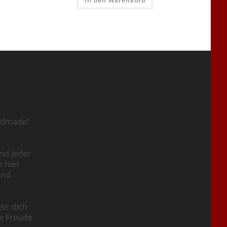
In den Warenkorb
ndmade!
nd jeder
n hier
und
ass dich
ie Freude