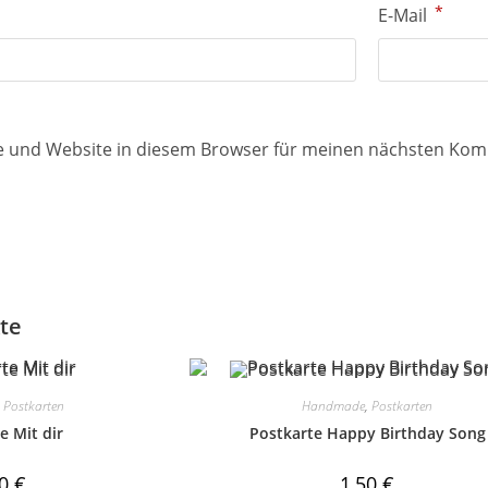
*
E-Mail
e und Website in diesem Browser für meinen nächsten Kom
te
,
Postkarten
Handmade
,
Postkarten
e Mit dir
Postkarte Happy Birthday Song
50
€
1,50
€