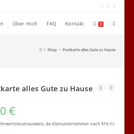
en
Über mich
FAQ
Kontakt
Website-
0
Suche
>
Shop
>
Postkarte alles Gute zu Hause
umschalte
karte alles Gute zu Hause
50
€
hrwertsteuerausweis, da Kleinunternehmer nach §19 (1)