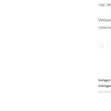
zzgl.
Ve
Verpac
Lieferze
Postkar
alles
Gute
zu
Hause
Menge
Kategor
Schlagw
kunstvol