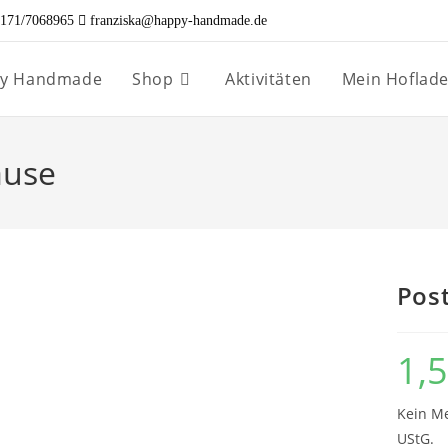
171/7068965
franziska@happy-handmade.de
ppy Handmade
Shop
Aktivitäten
Mein Hoflad
ause
Post
1,
Kein Me
UStG.