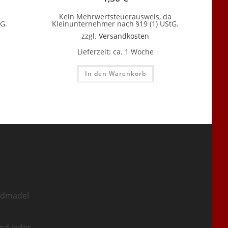
Kein Mehrwertsteuerausweis, da
G.
Kleinunternehmer nach §19 (1) UStG.
zzgl.
Versandkosten
Lieferzeit:
ca. 1 Woche
In den Warenkorb
ndmade!
nd jeder