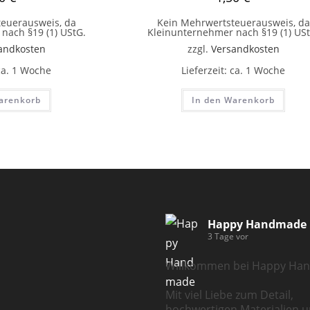
euerausweis, da
Kein Mehrwertsteuerausweis, da
nach §19 (1) UStG.
Kleinunternehmer nach §19 (1) USt
andkosten
zzgl.
Versandkosten
ca. 1 Woche
Lieferzeit:
ca. 1 Woche
arenkorb
In den Warenkorb
Happy Handmade
3 Tage vor
Willkommen bei Happy Ha
Mit viel Liebe zum Detail,
hochwertigen Materialien u