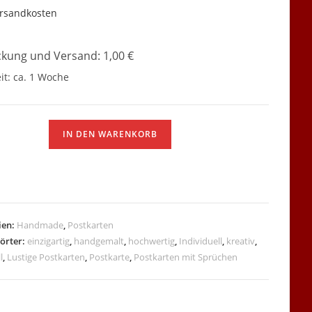
rsandkosten
kung und Versand: 1,00 €
it:
ca. 1 Woche
te
IN DEN WARENKORB
ien:
Handmade
,
Postkarten
örter:
einzigartig
,
handgemalt
,
hochwertig
,
Individuell
,
kreativ
,
l
,
Lustige Postkarten
,
Postkarte
,
Postkarten mit Sprüchen