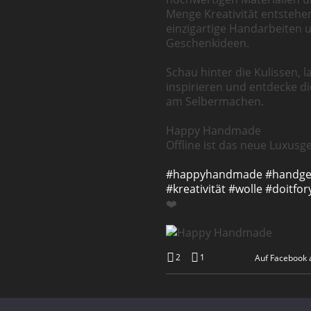
Menge Kreativität entstehe
einzigartige Handarbeiten 
Geschenkideen.
Schau hinter die Kulissen, l
inspirieren und entdecke d
am Selbermachen.
Happy Handmade
Offline ist das neue Luxusge
#happyhandmade
#handg
#kreativität
#wolle
#doitfor
❤️
2
1
Auf Facebook