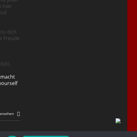
n hier
und
ass dich
ie Freude
fühl.
emacht
yourself
 ansehen