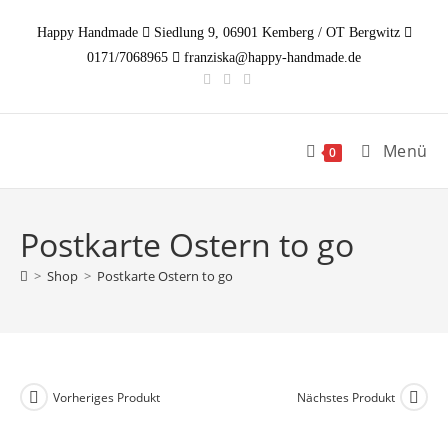
Zum
Happy Handmade
Siedlung 9, 06901 Kemberg / OT Bergwitz
Inhalt
0171/7068965
franziska@happy-handmade.de
springen
Menü
0
Postkarte Ostern to go
>
Shop
>
Postkarte Ostern to go
Vorheriges Produkt
Nächstes Produkt