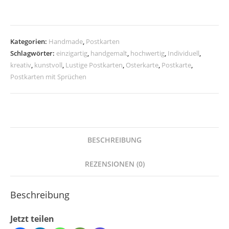
go
Menge
Kategorien:
Handmade
,
Postkarten
Schlagwörter:
einzigartig
,
handgemalt
,
hochwertig
,
Individuell
,
kreativ
,
kunstvoll
,
Lustige Postkarten
,
Osterkarte
,
Postkarte
,
Postkarten mit Sprüchen
BESCHREIBUNG
REZENSIONEN (0)
Beschreibung
Jetzt teilen