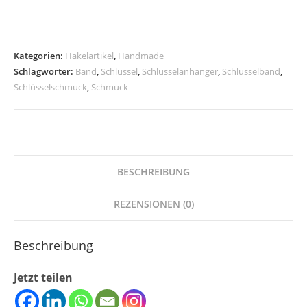
Kategorien:
Häkelartikel
,
Handmade
Schlagwörter:
Band
,
Schlüssel
,
Schlüsselanhänger
,
Schlüsselband
,
Schlüsselschmuck
,
Schmuck
BESCHREIBUNG
REZENSIONEN (0)
Beschreibung
Jetzt teilen