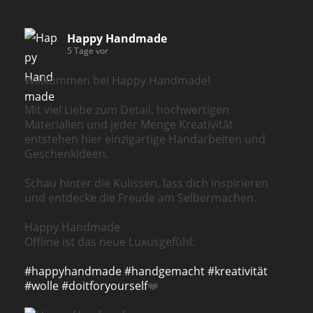
Happy Handmade
5 Tage vor
Willkommen bei Happy Handmade!
Mit viel Liebe zum Detail, hochwertigen
Materialien und jeder Menge Kreativität
entstehen hier einzigartige Handarbeiten und
Geschenkideen.
Schau hinter die Kulissen, lass dich inspirieren
und entdecke die Freude am Selbermachen.
Happy Handmade
Offline ist das neue Luxusgefühl.
#happyhandmade
#handgemacht
#kreativität
#wolle
#doitforyourself
❤️