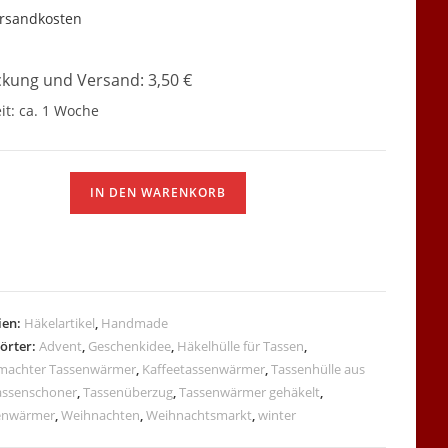
rsandkosten
kung und Versand: 3,50 €
it:
ca. 1 Woche
wärmer
IN DEN WARENKORB
ien:
Häkelartikel
,
Handmade
örter:
Advent
,
Geschenkidee
,
Häkelhülle für Tassen
,
achter Tassenwärmer
,
Kaffeetassenwärmer
,
Tassenhülle aus
assenschoner
,
Tassenüberzug
,
Tassenwärmer gehäkelt
,
enwärmer
,
Weihnachten
,
Weihnachtsmarkt
,
winter