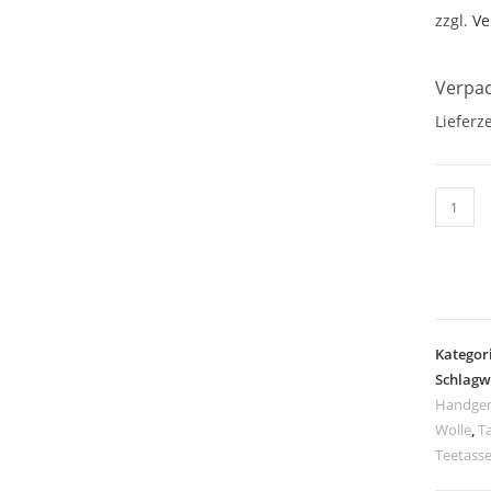
zzgl.
Ve
Verpac
Lieferze
Tassen
orange
Menge
Kategor
Schlagw
Handgem
Wolle
,
T
Teetass