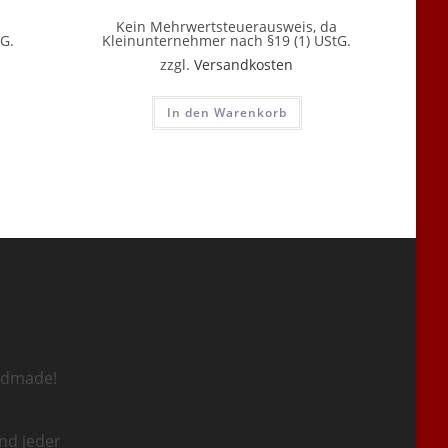
Kein Mehrwertsteuerausweis, da
G.
Kleinunternehmer nach §19 (1) UStG.
zzgl.
Versandkosten
In den Warenkorb
ndmade!
nd jeder