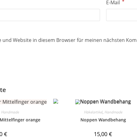
*
E-Mail
e und Website in diesem Browser für meinen nächsten Kom
te
,
Handmade
Häkelartikel
,
Handmade
Mittelfinger orange
Noppen Wandbehang
00
€
15,00
€