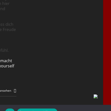
n hier
und
ass dich
ie Freude
fühl.
emacht
yourself
 ansehen