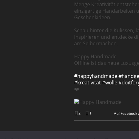
Menge Kreativität entstehe
einzigartige Handarbeiten 
Geschenkideen.
Schau hinter die Kulissen, l
inspirieren und entdecke d
am Selbermachen.
Happy Handmade
Offline ist das neue Luxusge
#happyhandmade
#handg
#kreativität
#wolle
#doitfor
❤️
2
1
Auf Facebook