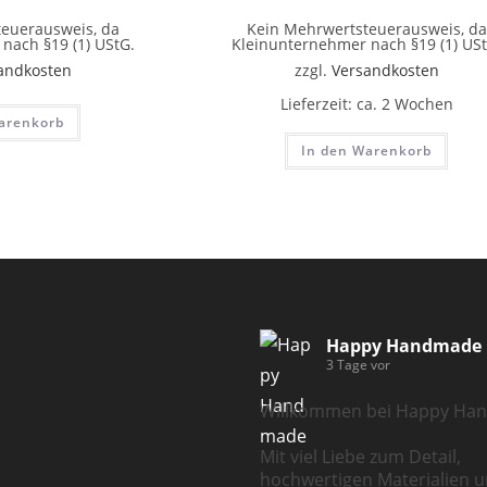
euerausweis, da
Kein Mehrwertsteuerausweis, da
nach §19 (1) UStG.
Kleinunternehmer nach §19 (1) USt
andkosten
zzgl.
Versandkosten
Lieferzeit:
ca. 2 Wochen
arenkorb
In den Warenkorb
Happy Handmade
3 Tage vor
Willkommen bei Happy Ha
Mit viel Liebe zum Detail,
hochwertigen Materialien u