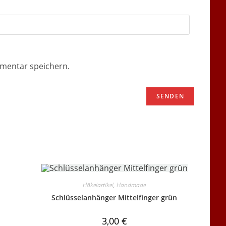
mentar speichern.
Häkelartikel
,
Handmade
Schlüsselanhänger Mittelfinger grün
3,00
€