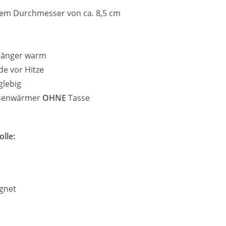
nem Durchmesser von ca. 8,5 cm
 länger warm
de vor Hitze
glebig
ssenwärmer
OHNE
Tasse
lle:
ignet