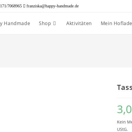
171/7068965
franziska@happy-handmade.de
ppy Handmade
Shop
Aktivitäten
Mein Hoflad
Tas
3,
Kein Me
UStG.