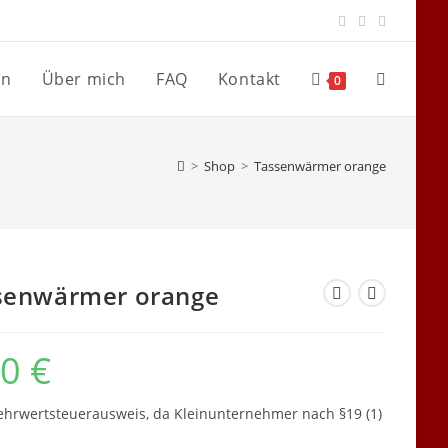
en
Über mich
FAQ
Kontakt
Website-
0
Suche
>
Shop
>
Tassenwärmer orange
umschalte
senwärmer orange
00
€
hrwertsteuerausweis, da Kleinunternehmer nach §19 (1)